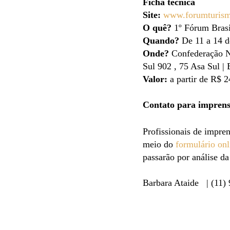
Ficha técnica
Site:
www.forumturism
O quê?
1º Fórum Brasi
Quando?
De 11 a 14 d
Onde?
Confederação N
Sul 902 , 75 Asa Sul | 
Valor:
a partir de R$ 2
Contato para imprens
Profissionais de impr
meio do
formulário onl
passarão por análise d
Barbara Ataide | (11