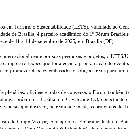
dos em Turismo e Sustentabilidade (LETS), vinculado ao Cen
idade de Brasília, é parceiro acadêmico do 1º Fórum Brasilei
ece de 11 a 14 de setembro de 2025, em Brasília (DF).
 internacionalmente por suas pesquisas e projetos, o LETS/
de campo e reflexões que fortalecem a programação do evento.
em promover debates embasados e soluções reais para um tu
 plenárias, oficinas e rodas de conversa, o Fórum também te
Kalunga, próximo a Brasília, em Cavalcante-GO, conectando o
 vivências que ilustram, na realidade local, os princípios do 
ação do Grupo Vivejar, com apoio da Embratur, Instituto Ban
Turismo de Mato Grosso do Sul (Fundtur), do Governo do Es