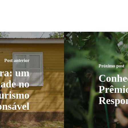
Post anterior
Próximo post
gra: um
Conheç
dade no
Prêmio
urismo
Respon
nsável